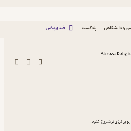
اپیزود اپیزود ده - خواب خوش پادکست راه نو | New
ی و دانشگاهی
پادکست
فیدی‌پلاس
Alireza Dehgh
رو پرانرژی‌تر شروع کنیم.