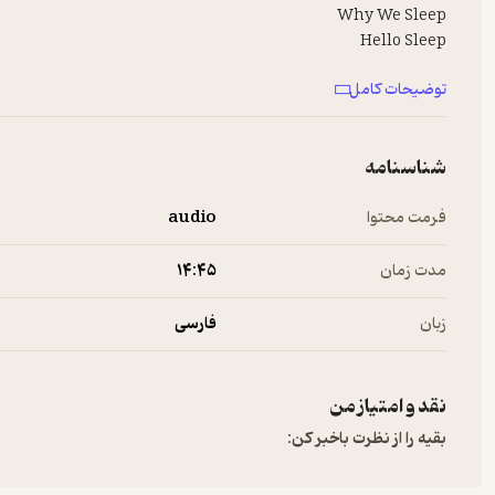
Why We Sleep
Hello Sleep
---------------------------------------------------
توضیحات کامل
راه نو با همراهی شما زنده‌ست. حمایتی هرچند کوچیک کمک بزرگی به ادا
حمایت مالی از راه نو
---------------------------------------------------
شناسنامه
لینک شبکه‌های اجتماعی راه نو:
اینستاگرام
،
تلگرام
فرمت محتوا
audio
---------------------------------------------------
Hosted on A. See
a.com/privacy
for more information.
مدت زمان
۱۴:۴۵
زبان
فارسی
نقد و امتیاز من
بقیه را از نظرت باخبر کن: