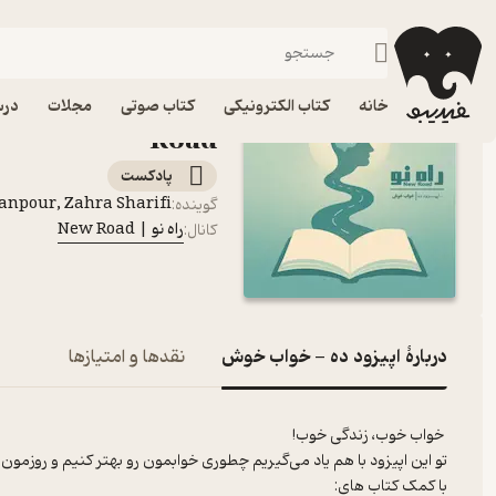
اپیزود ده - خواب خوش
فیدیبو
پادکست‌ها
راه نو | New Road
خانه
کتاب الکترونیکی
کتاب صوتی
مجلات
درس
Road
پادکست‌
anpour, Zahra Sharifi
گوینده
:
راه نو | New Road
کانال
:
دربارۀ اپیزود ده - خواب خوش
نقدها و امتیازها
خواب خوب، زندگی خوب!
تو این اپیزود با هم یاد می‌گیریم چطوری خوابمون رو بهتر کنیم و روزمون 
با کمک کتاب های: