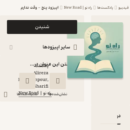
اپیزود پنج - وقت ندارم
پادکست‌ها
راه نو | New Road
اپیزود اپیزود پنج
شنیدن
- وقت ندارم
پادکست راه نو |
سایر اپیزودها
New Road
گذاشتن این عنوان در...
پادکست‌
Alireza
Dehghanpour,
گوینده
:
Zahra Sharifi
راه نو | New Road
کانال
:
نشان‌شده‌ها
شنیده‌شده‌ها
اپیزود پنج - وقت
بارۀ اپیزود پنج - وقت ندارم
نقدها و امتیازها
ندارم