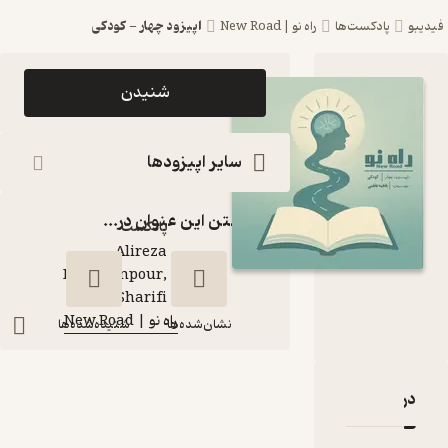
اپیزود چهار - کودکی
پادکست‌ها
راه نو | New Road
اپیزود اپیزود
شنیدن
چهار - کودکی
پادکست راه نو |
سایر اپیزودها
New Road
گذاشتن این عنوان در...
پادکست‌
Alireza
Dehghanpour,
گوینده
:
Zahra Sharifi
راه نو | New Road
کانال
:
نشان‌شده‌ها
شنیده‌شده‌ها
بارۀ اپیزود چهار - کودکی
نقدها و امتیازها
اپیزود چهار - کودکی