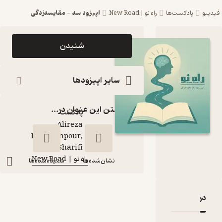
اپیزود سه - مقایسه‌زدگی
پادکست‌ها
راه نو | New Road
اپیزود اپیزود سه
شنیدن
- مقایسه‌زدگی
پادکست راه نو |
سایر اپیزودها
New Road
گذاشتن این عنوان در...
پادکست‌
Alireza
Dehghanpour,
گوینده
:
Zahra Sharifi
راه نو | New Road
کانال
:
نشان‌شده‌ها
شنیده‌شده‌ها
اپیزود سه -
بارۀ اپیزود سه - مقایسه‌زدگی
نقدها و امتیازها
مقایسه‌زدگی