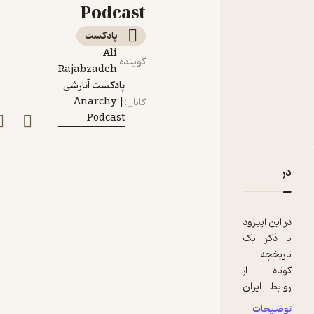
متخصصان روابط
Podcast
بین‌الملل
پادکست‌
Ali
گوینده
:
Rajabzadeh
پادکست آنارشی
| Anarchy
کانال
:
Podcast
دربارۀ فصل ششم- مذاکرات ایران و آمریکا؛ گفت‌وگو با متخصصان
نقدها و امتیازها
در این اپیزود
با ذکر یک
تاریخچه
کوتاه از
روابط ایران
و آمریکا، با
توضیحات