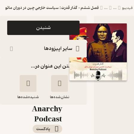
فصل ششم- گذار قدرت: سیاست خارجی چین در دوران مائو
یبو
...
...
اپیزود فصل
شنیدن
ششم- گذار
قدرت:
سایر اپیزودها
سیاست
گذاشتن این عنوان در...
خارجی چین در
دوران مائو
پادکست
نشان‌شده‌ها
آنارشی |
شنیده‌شده‌ها
Anarchy
فصل ششم- گذار
Podcast
قدرت: سیاست
پادکست‌
خارجی چین در دوران