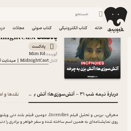
نیمه شب 31 - آتش‌سوزی‌ها؛ آتش بزن به چرخه
فیدیبو
پادکست‌ها
MidnightCast | میدنایت کست
اپیزود 
خانه
کتاب الکترونیکی
کتاب صوتی
مجلات
درس
پادکست MidnightCast | میدنایت کست
پادکست‌
Mim Kd
گوینده
:
MidnightCast | میدنایت کست
کانال
:
دربارۀ نیمه شب 31 - آتش‌سوزی‌ها؛ آتش بزن به چرخه
نقدها و ام
معرفی، بررس و تحلیل فیلم Incendies، د
روی نمایشنامه‌ای به همین اسم ساخته شده و سفر خواهر و برادری را دنب