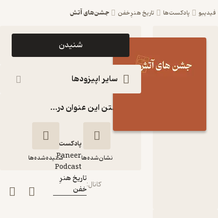
جشن‌های آتش
فیدیبو
پادکست‌ها
تاریخ هنرِ خفن
اپیزود
شنیدن
جشن‌های
آتش
سایر اپیزودها
پادکست
گذاشتن این عنوان در...
تاریخ هنرِ
خفن
پادکست‌
Paneer
نشان‌شده‌ها
شنیده‌شده‌ها
گوینده
:
Podcast
تاریخ هنرِ
کانال
:
خفن
جشن‌های آتش