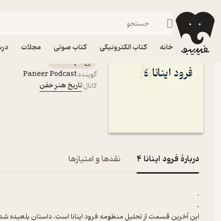
فرود اینانا ۴
فیدیبو
پادکست‌ها
تاریخ هنرِ خفن
اپیزود فرود اینانا ۴ پادکست تاریخ هنرِ خفن
خانه
کتاب الکترونیکی
کتاب صوتی
مجلات
درس
پادکست‌
Paneer Podcast
گوینده
:
تاریخ هنرِ خفن
کانال
:
دربارۀ فرود اینانا ۴
نقدها و امتیازها
.
.
این آخرین قسمت از تحلیل منظومه فرود اینانا است. داستان بلعیده شدن