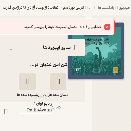
فرعی نوزدهم- انقلاب: از وعده آزادی تا تراژدی قدرت
پادکست‌ها
...
اپیزود فرعی
شنیدن
خطایی رخ داد، اتصال اینترنت خود را بررسی کنید.
نوزدهم- انقلاب:
از وعده آزادی تا
سایر اپیزودها
تراژدی قدرت
گذاشتن این عنوان در...
پادکست رادیو
آوان /
RadioAvaan
نشان‌شده‌ها
شنیده‌شده‌ها
پادکست‌
رادیو آوان /
کانال
:
RadioAvaan
فرعی نوزدهم-
انقلاب: از وعده آزادی
تا تراژدی قدرت