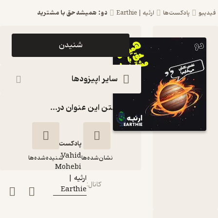
دو: همیشه حق با مشتریه
فیدیبو
پادکست‌ها
ارثیه | Earthie
اپیزود دو:
شنیدن
همیشه حق
با مشتریه
سایر اپیزودها
پادکست
گذاشتن این عنوان در...
ارثیه |
Earthie
پادکست‌
Vahid
نشان‌شده‌ها
شنیده‌شده‌ها
گوینده
:
Mohebi
ارثیه |
کانال
:
Earthie
دو: همیشه حق با
مشتریه