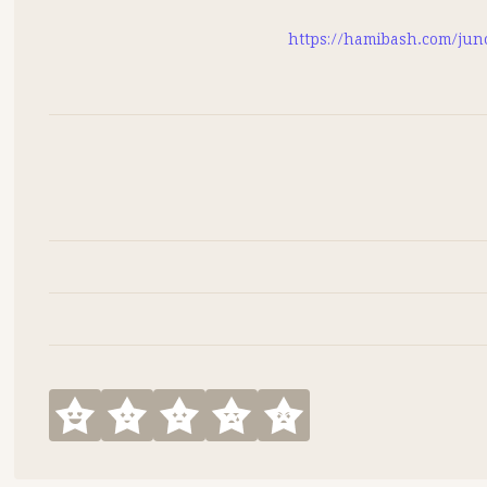
https://hamibash.com/ju
When addiction escalates, desperation follows. Investig
volatility, and a series of irreversible choices. This ep