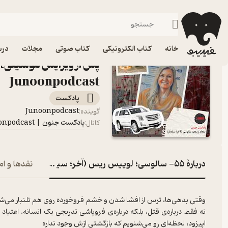
۵۵- سالوسی؛ لوییس ریس (آخر؛ سیاه باز) [بازنشر پس از ویرایش موسیقی]
فیدیبو
پادکست‌ها
پادکست جنون | Junoonpodcast
اپیزود ۵۵- سالوسی
خانه
کتاب الکترونیکی
کتاب صوتی
مجلات
درس
پس از ویرایش موسیقی]
Junoonpodcast
پادکست‌
Junoonpodcast
گوینده
:
پادکست جنون | Junoonpodcast
کانال
:
دربارۀ ۵۵- سالوسی؛ لوییس ریس (آخر؛ سیاه باز) [بازنشر پس از ویرایش موسیقی]
نقدها و ام
وقتی بدهی‌ها، ترس از افشا شدن و خشم فروخورده روی هم تلنبار می‌شن
نه فقط درباره‌ی قتل، بلکه درباره‌ی فروپاشی تدریجی یک انسانه. اعتی
اپیزود، لحظه‌ای رو می‌شنویم که بازگشتی ازش وجود نداره