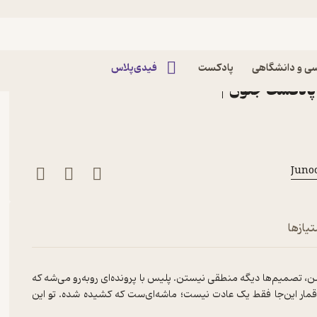
؛ لوییس ریس (آخر؛ سیاه باز) [بازنشر
ی و دانشگاهی
پادکست
فیدی‌پلاس
 پادکست جنون |
تیازها
، تصمیم‌ها دیگه منطقی نیستن. پلیس با پرونده‌ای روبه‌رو می‌شه که
اد قمار این‌جا فقط یک عادت نیست؛ ماشه‌ای‌ست که کشیده شده. تو این