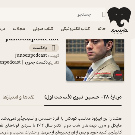
۲۸- حسین نیری (قسمت اول)
فیدیبو
پادکست‌ها
پادکست جنون | Junoonpodcast
اپیزود ۲۸- حسین
خانه
کتاب الکترونیکی
کتاب صوتی
مجلات
درس
Junoonpodcast
پادکست‌
Junoonpodcast
گوینده
:
پادکست جنون | Junoonpodcast
کانال
:
دربارۀ ۲۸- حسین نیری (قسمت اول)
نقدها و امتیازها
هشدار: این اپیزود مناسب کودکان یا افراد حساس و آسیب‌پذیر نمی‌باشد
مایکل و مری نیمه‌های شب دوم ا
کالیفرنیا کلید خورد و پس از آن زنجیره‌ای از جرمها و جنایات عجیب و غری