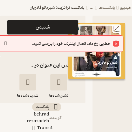
پادکست ترانزیت: شهربانو قادریان
دیبو
پادکست‌ها
...
اپیزود
شنیدن
پادکست
خطایی رخ داد، اتصال اینترنت خود را بررسی کنید.
ترانزیت:
سایر اپیزودها
شهربانو
گذاشتن این عنوان در...
قادریان
Transit
|| پادکست
نشان‌شده‌ها
ترانزیت
شنیده‌شده‌ها
پادکست‌
behrad
پادکست ترانزیت:
گوینده
:
rezazadeh
شهربانو قادریان
Transit ||