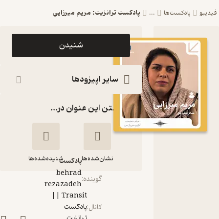
پادکست ترانزیت: مریم میرزایی
دیبو
پادکست‌ها
...
اپیزود
شنیدن
پادکست
ترانزیت: مریم
سایر اپیزودها
میرزایی
گذاشتن این عنوان در...
Transit
|| پادکست
ترانزیت
نشان‌شده‌ها
شنیده‌شده‌ها
پادکست‌
behrad
گوینده
:
rezazadeh
پادکست ترانزیت:
Transit ||
مریم میرزایی
پادکست
کانال
:
ترانزیت