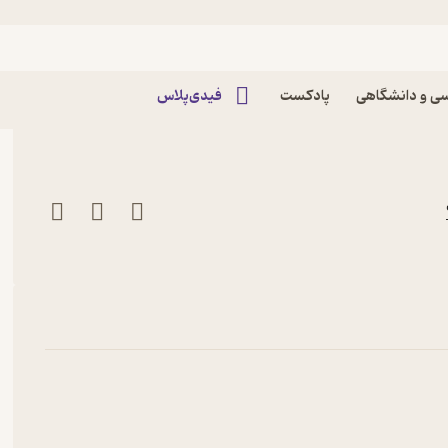
ه
اپیزود پادکست ترانزیت: عما جلوه Transit ||
ی و دانشگاهی
پادکست
فیدی‌پلاس