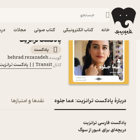
پادکست ترانزیت: عما جلو
فیدیبو
پادکست‌ها
Transit || پادکست ترانزیت
خانه
کتاب الکترونیکی
کتاب صوتی
مجلات
درس
پادکست ترانزیت
پادکست‌
behrad rezazadeh
گوینده
:
Transit || پادکست ترانزیت
کانال
:
دربارۀ پادکست ترانزیت: عما جلوه
نقدها و امتیازها
پادکست فارسی ترانزیت
دریچه‌ای برای عبور از سوگ