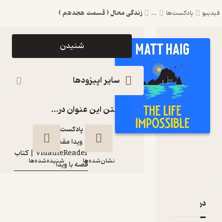
زندگی محال ( قسمت هجدهم )
کست‌ها
...
اپیزود زندگی محال (
شنیدن
قسمت هجدهم )
پادکست
سایر اپیزودها
VidatheReader
گذاشتن این عنوان در...
| ‌کتاب قصه با ویدا
پادکست‌
ویدا مقدس نژاد
گوینده
:
VidatheReader | ‌کتاب
کانال
:
نشان‌شده‌ها
شنیده‌شده‌ها
قصه با ویدا
زندگی محال ( قسمت
 زندگی محال ( قسمت هجدهم )
نقدها و امتیازها
هجدهم )