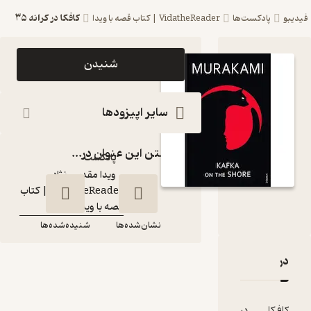
کافکا در کرانه ۳۵
کست‌ها
VidatheReader | ‌کتاب قصه با ویدا
اپیزود کافکا در کرانه
شنیدن
۳۵ پادکست
VidatheReader
سایر اپیزودها
| ‌کتاب قصه با ویدا
گذاشتن این عنوان در...
پادکست‌
ویدا مقدس نژاد
گوینده
:
VidatheReader | ‌کتاب
کانال
:
قصه با ویدا
نشان‌شده‌ها
شنیده‌شده‌ها
افکا در کرانه ۳۵
نقدها و امتیازها
کافکا در کرانه ۳۵
در