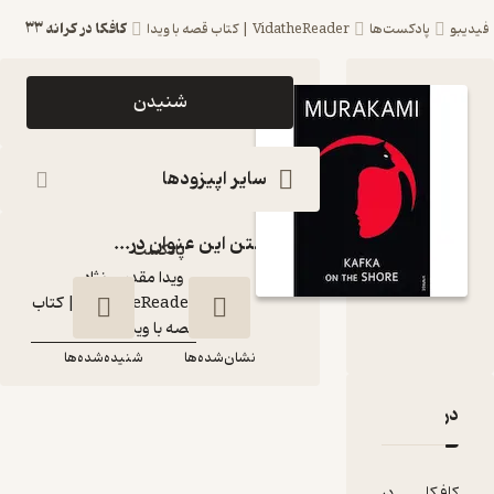
کافکا در کرانه ۳۳
کست‌ها
VidatheReader | ‌کتاب قصه با ویدا
اپیزود کافکا در کرانه
شنیدن
۳۳ پادکست
VidatheReader
سایر اپیزودها
| ‌کتاب قصه با ویدا
گذاشتن این عنوان در...
پادکست‌
ویدا مقدس نژاد
گوینده
:
VidatheReader | ‌کتاب
کانال
:
قصه با ویدا
نشان‌شده‌ها
شنیده‌شده‌ها
افکا در کرانه ۳۳
نقدها و امتیازها
کافکا در کرانه ۳۳
در