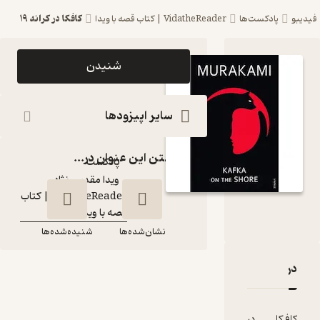
کافکا در کرانه ۱۹
کست‌ها
VidatheReader | ‌کتاب قصه با ویدا
اپیزود کافکا در کرانه
شنیدن
۱۹ پادکست
VidatheReader
سایر اپیزودها
| ‌کتاب قصه با ویدا
گذاشتن این عنوان در...
پادکست‌
ویدا مقدس نژاد
گوینده
:
VidatheReader | ‌کتاب
کانال
:
قصه با ویدا
نشان‌شده‌ها
شنیده‌شده‌ها
افکا در کرانه ۱۹
نقدها و امتیازها
کافکا در کرانه ۱۹
در