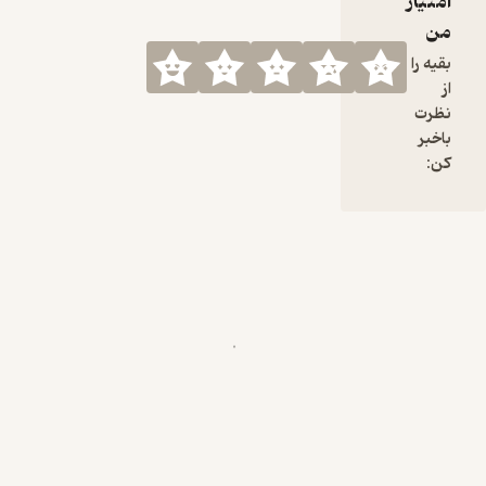
Fr
hu
ric
hub
an
ta_
n_
ht
me/
ook
--
--