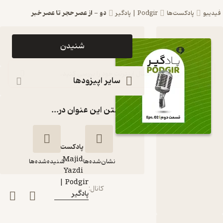
دو - از عصر حجر تا عصر خبر
فیدیبو
پادکست‌ها
Podgir | پادگیر
اپیزود دو -
شنیدن
از عصر حجر
تا عصر خبر
سایر اپیزودها
پادکست
گذاشتن این عنوان در...
Podgir
| پادگیر
پادکست‌
Majid
نشان‌شده‌ها
شنیده‌شده‌ها
گوینده
:
Yazdi
Podgir |
کانال
:
پادگیر
دو - از عصر حجر تا
عصر خبر