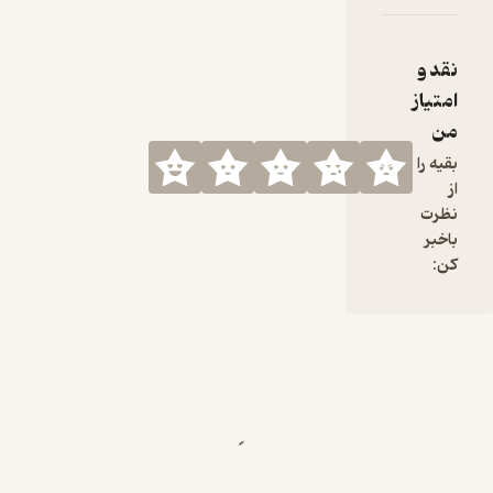
به امام
حسین (ع)
و مسلمانان
نقد و
از نمونه‌های
امتیاز
بارز و قابل
من
تحسین
رفتاری مردم
بقیه را
هند است
از
نظرت
باخبر
کاور: مهدی
کن:
شاهپوری |
موسیقی:
پاشا یثربی
منابع:
حکمت هنر
هند از دکتر
حسن
بلخاری
پژوهش و