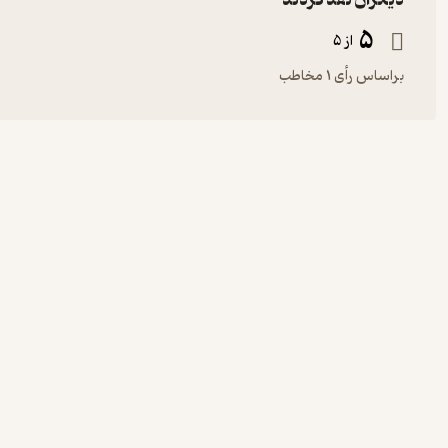
دیگران نقد کردند
5
از 5
براساس رأی 1 مخاطب