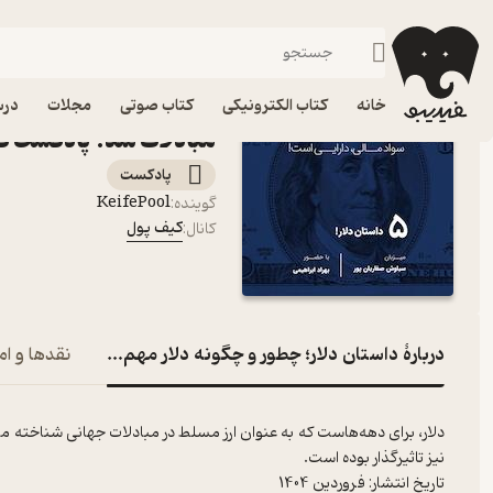
داستان دلار؛ چطور و چگونه دلار مهم‌ترین ارز 
فیدیبو
پادکست‌ها
کیف پول
اپیزود داستان دلار؛ چطور
خانه
کتاب الکترونیکی
کتاب صوتی
مجلات
درس
مبادلات شد؟ پادکست ک
پادکست‌
KeifePool
گوینده
:
کیف پول
کانال
:
دربارۀ داستان دلار؛ چطور و چگونه دلار مهم‌ترین ارز رایج مب
نقدها و ام
دلار، برای دهه‌هاست که به عنوان ارز مسلط در مبادلات جهانی شناخته می‌
نیز تاثیرگذار بوده است.
تاریخ انتشار: فروردین 1404