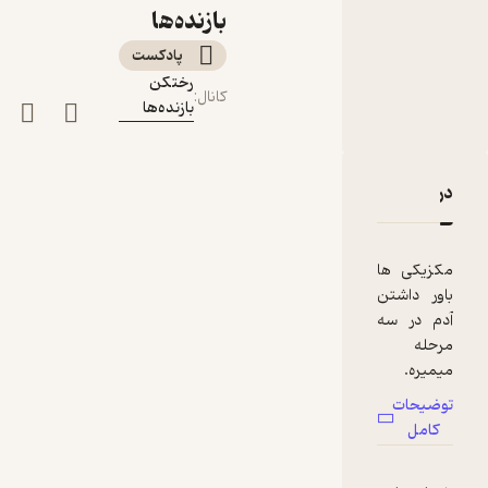
بختیاری
بازنده‌ها
پادکست‌
رختکن
کانال
:
بازنده‌ها
دربارۀ اپیزود شماره بیست - رختکن بازنده‌ها - بازنده: پریسا
نقدها و امتیازها
مکزیکی ها
باور داشتن
آدم در سه
مرحله
میمیره.
اولین بار
توضیحات
وقتیه که
کامل
براى اولين
بار با مرگ