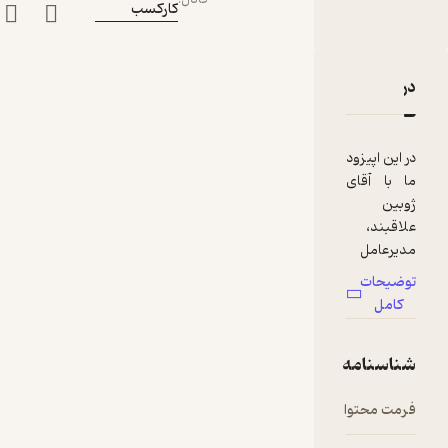
کارکسب
دربارۀ چهل و چهارم: چشم‌انداز - ژوبین علاقبند
نقدها و امتیازها
در این اپیزود
ما با آقای
ژوبین
علاقبند،
مدیرعامل
گروه
توضیحات
مدیریت
کامل
سرمایه لیان
در مورد
شناسنامه
چشم‌انداز
صحبت
فرمت محتوا
audio
می‌کنیم.
‎طبق