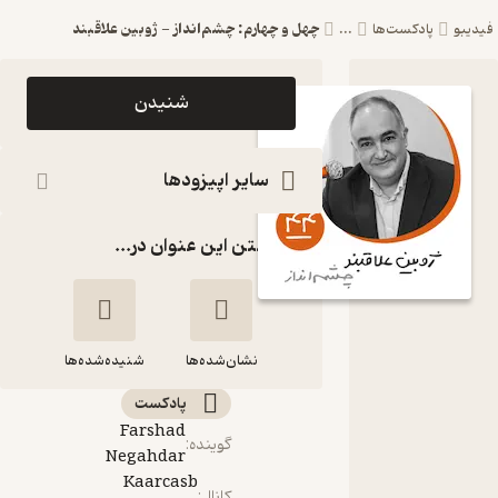
چهل و چهارم: چشم‌انداز - ژوبین علاقبند
یدیبو
پادکست‌ها
...
اپیزود چهل و
شنیدن
چهارم:
چشم‌انداز -
سایر اپیزودها
ژوبین
گذاشتن این عنوان در...
علاقبند
پادکست
Kaarcasb
نشان‌شده‌ها
کارکسب
شنیده‌شده‌ها
پادکست‌
چهل و چهارم:
Farshad
گوینده
:
چشم‌انداز - ژوبین
Negahdar
علاقبند
Kaarcasb
کانال
: