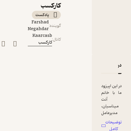
آنت میناسیان
کارکسب
پادکست‌
Farshad
گوینده
:
Negahdar
Kaarcasb
کانال
:
کارکسب
دربارۀ سی‌ویکم: فروش و تفاوت کسب‌وکار و سازمان‌ مردم‌نهاد 
نقدها و امتیازها
در این اپیزود
ما با خانم
آنت
میناسیان،
مدیرعامل
مجتمع
توضیحات
آموزشی
کامل