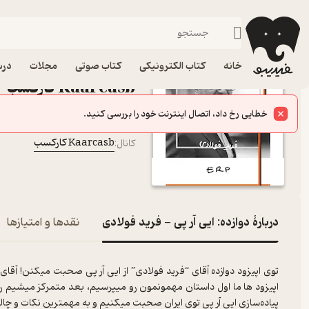
دوازده: ایی آر پی - فرید فولادی
فیدیبو
پادکست‌ها
Kaarcasb کارکسب
اپیزود دوازده: ایی آر پی
خانه
کتاب الکترونیکی
کتاب صوتی
مجلات
درس
Kaarcasb کارکسب
پادکست‌
خطایی رخ داد، اتصال اینترنت خود را بررسی کنید.
Farshad Negahdar
گوینده
:
Kaarcasb کارکسب
کانال
:
دربارۀ دوازده: ایی آر پی - فرید فولادی
نقدها و امتیازها
توی اپیزود دوازده آقای “فرید فولادی” از ایی آر پی صحبت میکنن!
اپیزود ها ما اول داستان مهمونمون رو میپرسیم، بعد متمرکز میشیم ر
پیاده‌سازی ایی آر پی توی ایران صحبت میکنیم و به مهمترین نکات و چا