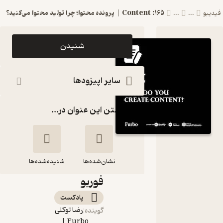
165: Content | پرونده محتوا؛ چرا تولید محتوا می‌کنید؟
فیدیبو
...
...
اپیزود 165:
شنیدن
Content
| پرونده
سایر اپیزودها
محتوا؛ چرا
گذاشتن این عنوان در...
تولید محتوا
می‌کنید؟
پادکست
نشان‌شده‌ها
Furbo |
شنیده‌شده‌ها
فوربو
165: Content |
پادکست‌
پرونده محتوا؛ چرا
رضا توکلی
گوینده
:
تولید محتوا
Furbo |