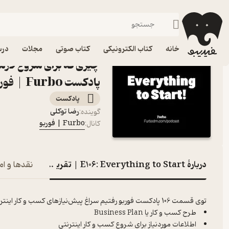
E106: Everything to Start | تقریبا هر چیزی که برای شروع لازمه! (پیش‌نیاز کسب و کار آنلاین)
فیدیبو
پادکست‌ها
Furbo | فوربو
خانه
کتاب الکترونیکی
کتاب صوتی
مجلات
درس
چیزی که برای شروع لازمه!
پادکست Furbo | فوربو
پادکست‌
رضا توکلی
گوینده
:
Furbo | فوربو
کانال
:
دربارۀ E106: Everything to Start | تقریبا هر چیزی که برای شروع لازمه! (پیش‌نیاز کسب و کار آنلاین)
نقدها و ام
توی قسمت 106 پادکست فوربو رفتیم سراغ پیش‌نیازهای کسب و کار اینترنتی. اگر میخوایم الان شروع کنیم باید چه چیزهایی رو بلد باشیم؟
طرح کسب و کار یا Business Plan
اطلاعات موردنیاز برای شروع کسب و کار اینترنتی