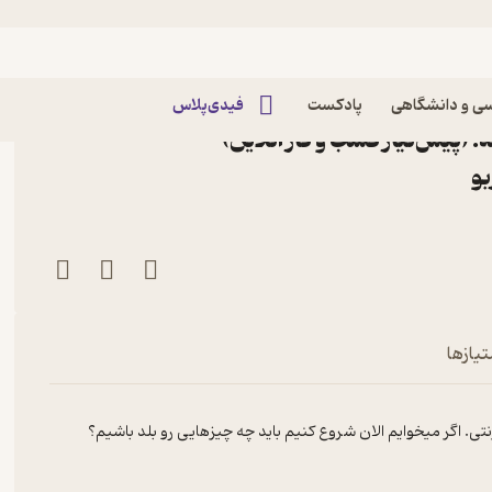
اپیزود E106: Everything to Start | تقریبا هر
ی و دانشگاهی
پادکست
فیدی‌پلاس
 (پیش‌نیاز کسب و کار آنلاین)
تیازها