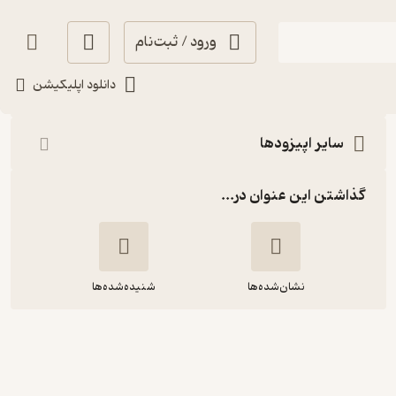
ورود / ثبت‌نام
شنیدن
دانلود اپلیکیشن
سایر اپیزودها
گذاشتن این عنوان در...
نشان‌شده‌ها
شنیده‌شده‌ها
E106: Everything to Start |
تقریبا هر چیزی که برای شروع لازمه!
(پیش‌نیاز کسب و کار آنلاین)