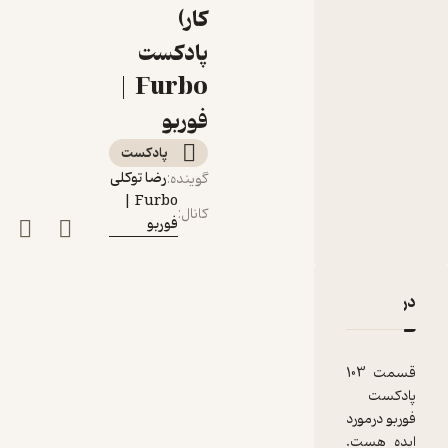
کجا می‌آیند؟ (پیدا
کار)
کردن ایده کسب و
پادکست
کار)
Furbo |
فوربو
پادکست‌
رضا توکلی
گوینده
:
Furbo |
کانال
:
فوربو
دربارۀ E103: Where Ideas Come From? | ایده‌ها از کجا می‌آیند؟ (پیدا کردن ایده کسب و کار)
نقدها و امتیازها
قسمت 103
پادکست
فوربو درمورد
ایده هست.