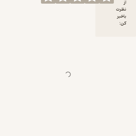
استفاده
از
از نیچ
نظرت
مارکتینگ در
باخبر
ایده یابی
کن:
استفاده
از هوش
مصنوعی
برای پیدا
کردن ایده
ترکیب
کردن ایده‌ها
با ChatGPT
لینک یوتوب
فوربو
https://yo
utube.co
m/@furb
odm