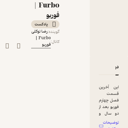
مقدمه‌ی فصل پنجم
Furbo |
فوربو
فوربو
پادکست‌
رضا توکلی
گوینده
:
Furbo |
کانال
:
فوربو
دربارۀ E79: Next Season | قسمت پایانی فصل چهارم و مقدمه‌ی فصل پنجم فوربو
نقدها و امتیازها
این آخرین
قسمت
فصل چهارم
فوربو بعد از
دو سال و
58 قسمتی
توضیحات
هست که