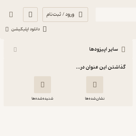
ورود / ثبت‌نام
شنیدن
دانلود اپلیکیشن
سایر اپیزودها
گذاشتن این عنوان در...
نشان‌شده‌ها
شنیده‌شده‌ها
E59: Create Podcast 4 | چطور
پادکست بسازیم؟ (معرفی 20 راه افزایش
شنونده پادکست)