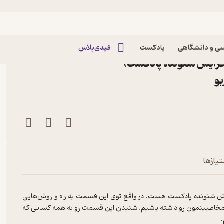
اپیزود E59: Create Podcast 4 | چطور پادکست
ی و دانشگاهی
پادکست
فیدی‌پلاس
 (معرفی 20 راه افزایش شنونده پادکست)
تیازها
ایش شنونده پادکست هست. در واقع توی این قسمت به راه و روش‌هایی
 رشد مخاطبینمون رو داشته باشیم. شنیدن این قسمت رو به همه کسایی که