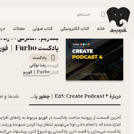
E59: Create Podcast 4 | چطور پادکست بسازیم؟ (معرفی 20 راه افزایش شنونده پادکست)
فیدیبو
پادکست‌ها
Furbo | فوربو
خانه
کتاب الکترونیکی
کتاب صوتی
مجلات
درس
بسازیم؟
پادکست Furbo | فوربو
پادکست‌
رضا توکلی
گوینده
:
Furbo | فوربو
کانال
:
دربارۀ E59: Create Podcast 4 | چطور پادکست بسازیم؟ (معرفی 20 راه افزایش شنونده پادکست)
نقدها و ام
آخرین قسمت از پرونده ساخت پادکست در فوربو مربوط به راه‌های افز
اشاره شده که با انجام دادن اونا می‌تونیم انتظار پیدا کردن شنونده و
پادکست می‌سازن یا قصد دارن پادکستی رو شروع کنن، پیشنهاد می‌کنم.