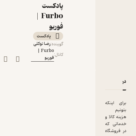
پرداخت آنلاین
پادکست
(مستقیم و واسط)
Furbo |
برای فروشگاه آنلاین
فوربو
پادکست‌
رضا توکلی
گوینده
:
Furbo |
کانال
:
فوربو
دربارۀ E45: Payment Gateway | راهنمای گرفتن درگاه پرداخت آنلاین (مستقیم و واسط) برای فروشگاه آنلاین
نقدها و امتیازها
برای اینکه
بتونیم
هزینه کالا و
خدماتی که
در فروشگاه