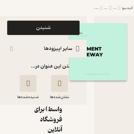
...
فیدیبو
...
...
اپیزود E45:
شنیدن
Payment
Gateway
سایر اپیزودها
| راهنمای
گذاشتن این عنوان در...
گرفتن درگاه
پرداخت
آنلاین
نشان‌شده‌ها
(مستقیم و
شنیده‌شده‌ها
واسط) برای
E45: Payment
فروشگاه
Gateway |
آنلاین
راهنمای گرفتن درگاه