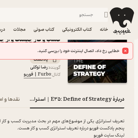
E35: Define of Strategy | استراتژی کسب و کار چیست و از چه بخش‌هایی تشکیل شده است؟
فیدیبو
پادکست‌ها
Furbo | فوربو
خانه
کتاب الکترونیکی
کتاب صوتی
مجلات
درس
کسب و کار چیست و از 
پادکست Furbo | فوربو
خطایی رخ داد، اتصال اینترنت خود را بررسی کنید.
پادکست‌
رضا توکلی
گوینده
:
Furbo | فوربو
کانال
:
دربارۀ E35: Define of Strategy | استراتژی کسب و کار چیست و از چه بخش‌هایی تشکیل شده است؟
نقدها و ام
تعریف استراتژی یکی از موضوع‌های مهم در بحث مدیریت کسب و کار 
پنجم پادکست فوربو درباره تعریف استراتژی کسب و کار هست.
لینک سایت فوربو