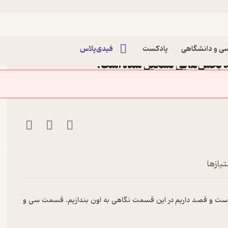
اپیزود E35: Define of Strategy | استراتژی
ی و دانشگاهی
پادکست
فیدی‌پلاس
چه بخش‌هایی تشکیل شده است؟
تیازها
است و قصد داریم در این قسمت نگاهی به اون بندازیم. قسمت سی و