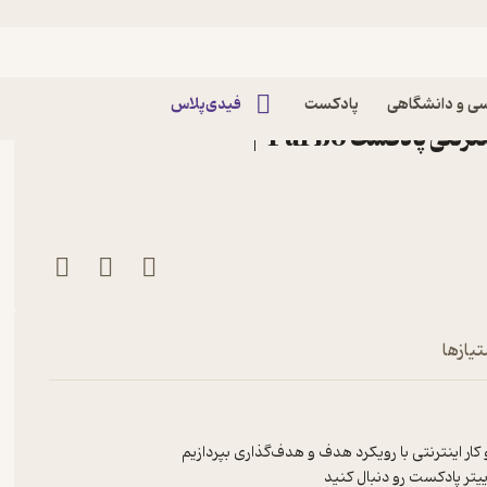
اپیزود E11: Business Planning – قسمت یازده:
ی و دانشگاهی
پادکست
فیدی‌پلاس
برنامه‌ریزی کسب و کار اینترنتی پادکست Furbo |
تیازها
ر اینترنتی با رویکرد هدف‌ و هدف‌گذاری بپردازیم
یتر پادکست رو دنبال کنید