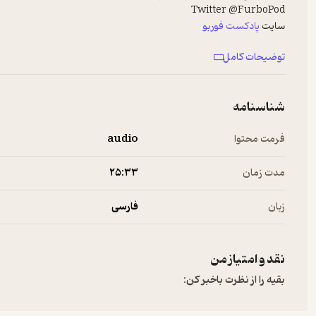
Twitter @FurboPod
سایت
پادکست فوربو
https://furbodm.com/pod
توضیحات کامل
Hosted on A. See
a.com/privacy
for more information.
شناسنامه
فرمت محتوا
audio
مدت زمان
۲۵:۳۳
زبان
فارسی
نقد و امتیاز من
بقیه را از نظرت باخبر کن: