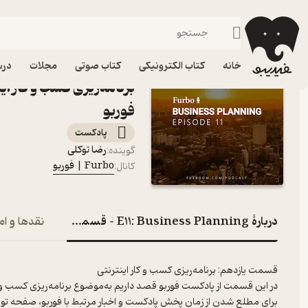
E11: Business Planning – قسمت یازده: برنامه‌ریزی کسب و کار اینترنتی
فیدیبو
پادکست‌ها
Furbo | فوربو
خانه
کتاب الکترونیکی
کتاب صوتی
مجلات
درس
فوربو
پادکست‌
رضا توکلی
گوینده
:
Furbo | فوربو
کانال
:
دربارۀ E11: Business Planning – قسمت یازده: برنامه‌ریزی کسب و کار اینترنتی
نقدها و ام
قسمت یازدهم: برنامه‌ریزی کسب و کار اینترنتی
در این قسمت از پادکست فوربو قصد داریم به‌موضوع برنامه‌ریزی کسب و کا
برای مطلع شدن از زمان پخش پادکست و اخبار مرتبط با فوربو، صفحه توی