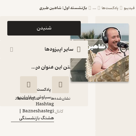
بازنشسته اول: شاهین طبری
دکست‌ها
...
اپیزود بازنشسته
شنیدن
اول: شاهین طبری
پادکست Hashtag
سایر اپیزودها
Bazneshastegi
گذاشتن این عنوان در...
| هشتگ
بازنشستگی
پادکست‌
سیاوش صفاریان‌پور
گوینده
:
نشان‌شده‌ها
شنیده‌شده‌ها
Hashtag
Bazneshastegi |
کانال
:
بازنشسته اول:
هشتگ بازنشستگی
شاهین طبری