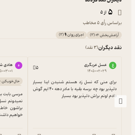
دیگران نقد کردند
5
از 5
براساس رأی 5 مخاطب
اجرای روان 🎙️
(
3
)
آرامش‌بخش 🌱
(
3
)
نقد دیگران
(3 نقد)
عسل عربگری
هادی ش
ع
ه
5
۵-۰۳-۰۱
۱۴۰۵-۰۲-۲۹
حال‌خوب‌کن 
برای منی که نسل زد هستم شنیدن اینا بسیار 
اجرای روان 🎙️
دلپذیر بود چه برسه بقیه با مادر دهه ۴۰ ایم گوش 
دادم اونم براش دلپذیر بود بسیار
خواهیم داشت