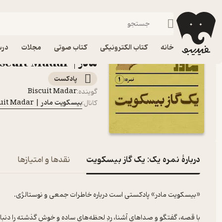
نمره یک: یک گاز بیسک
فیدیبو
پادکست‌ها
بیسکویت مادر | Biscuit Madar
اپیزود نمره یک: یک گا
خانه
کتاب الکترونیکی
کتاب صوتی
مجلات
درس
مادر | Biscuit Madar
پادکست‌
Biscuit Madar
گوینده
:
بیسکویت مادر | Biscuit Madar
کانال
:
دربارۀ نمره یک: یک گاز بیسکویت
نقدها و امتیازها
«بیسکویت مادر» پادکستی است درباره خاطرات جمعی و نوستالژی.
با قصه، گفتگو و صداهای آشنا، ردِ لحظه‌های ساده و خوش گذشته را دنبال 