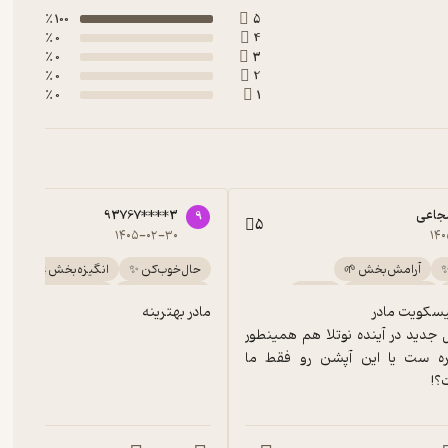
100 ٪
5
0 ٪
4
0 ٪
3
0 ٪
2
0 ٪
1
جاعی
93767****3
9
5
۱۴۰۵-۰۲-۳۰
۱۴۰
✨
آرامش‌بخش 🌱
حال‌خوب‌کن ✨
انگیزه‌بخش 🚀
اجرای روان 🎙️
سرگرم‌کننده 🧩
گیرا 🧲
آرامش‌بخش 🌱
مادر بهترینه
سرگرم‌کننده 🧩
پربار 🌳
آموزنده 🦉
نمیدونم نسل جدید در آینده نوتلا هم همینطور 
براشون خاطره ست یا این آپشن رو فقط ما 
؟!