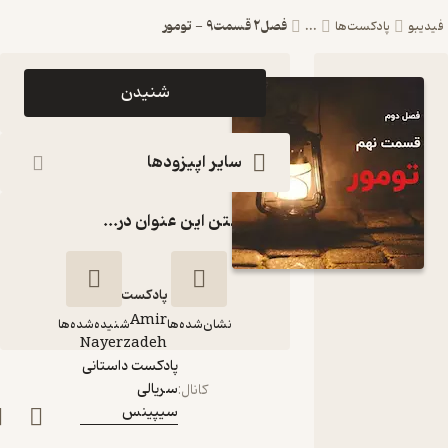
فصل2 قسمت9 - تومور
بو
پادکست‌ها
...
اپیزود فصل2
شنیدن
قسمت9 -
تومور پادکست
سایر اپیزودها
داستانی
گذاشتن این عنوان در...
سریالی
سیپینس
پادکست‌
Amir
نشان‌شده‌ها
شنیده‌شده‌ها
گوینده
:
Nayerzadeh
پادکست داستانی
سریالی
فصل2 قسمت9 -
کانال
:
سیپینس
تومور