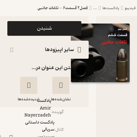
فصل2 قسمت6 - تلفات جانبی
بو
پادکست‌ها
...
اپیزود فصل2
شنیدن
قسمت6 -
تلفات جانبی
سایر اپیزودها
پادکست
گذاشتن این عنوان در...
داستانی
سریالی
سیپینس
نشان‌شده‌ها
شنیده‌شده‌ها
پادکست‌
Amir
گوینده
:
Nayerzadeh
فصل2 قسمت6 -
پادکست داستانی
تلفات جانبی
سریالی
کانال
:
سیپینس