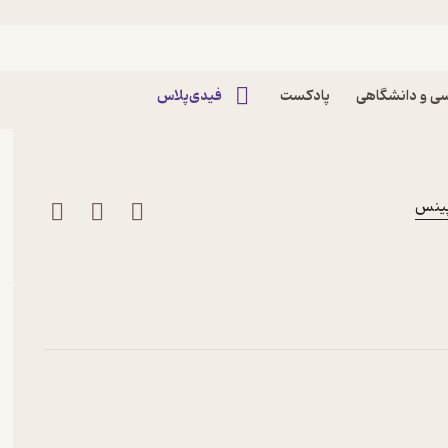
یزود فصل1 قسمت13 - شکنجه پادکست داستانی
ی و دانشگاهی
پادکست
فیدی‌پلاس
پینس