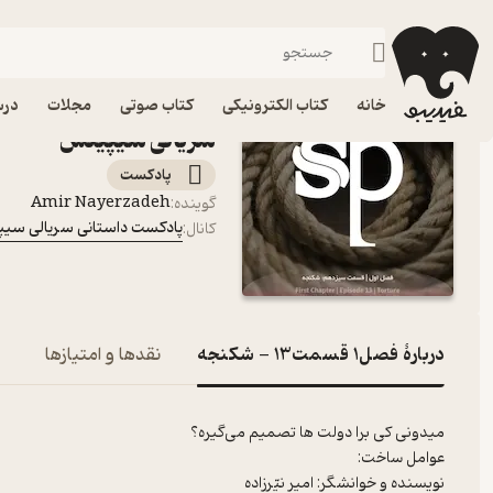
فصل1 قسمت13 - شکنجه
فیدیبو
پادکست‌ها
پادکست داستانی سریالی سیپینس
اپ
خانه
کتاب الکترونیکی
کتاب صوتی
مجلات
درس
سریالی سیپینس
پادکست‌
Amir Nayerzadeh
گوینده
:
پادکست داستانی سریالی سی
کانال
:
دربارۀ فصل1 قسمت13 - شکنجه
نقدها و امتیازها
میدونی کی برا دولت ها تصمیم می‌گیره؟
عوامل ساخت:
نویسنده و خوانشگر: امیر نیّرزاده