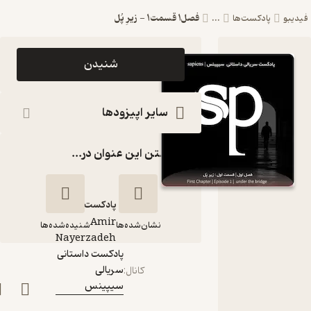
فصل1 قسمت1 - زیرِ پُل
بو
پادکست‌ها
...
اپیزود فصل1
شنیدن
قسمت1 - زیرِ
پُل پادکست
سایر اپیزودها
داستانی
گذاشتن این عنوان در...
سریالی
سیپینس
پادکست‌
Amir
نشان‌شده‌ها
شنیده‌شده‌ها
گوینده
:
Nayerzadeh
پادکست داستانی
سریالی
فصل1 قسمت1 - زیرِ
کانال
:
سیپینس
پُل