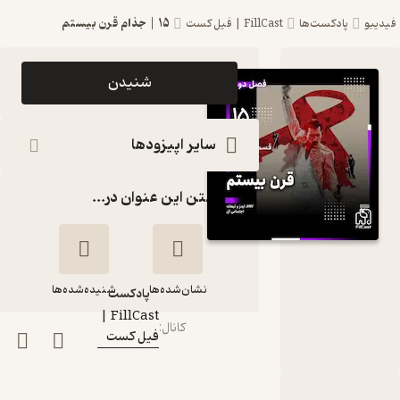
15 | جذام قرن بیستم
فیدیبو
پادکست‌ها
FillCast | فیل کست
اپیزود 15 |
شنیدن
جذام قرن
بیستم
سایر اپیزودها
پادکست
گذاشتن این عنوان در...
FillCast
| فیل
کست
نشان‌شده‌ها
شنیده‌شده‌ها
پادکست‌
FillCast |
کانال
:
فیل کست
15 | جذام قرن
بیستم