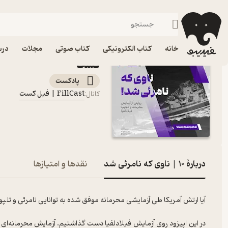
10 | ناوی که نامرئی شد
فیدیبو
پادکست‌ها
FillCast | فیل کست
خانه
کتاب الکترونیکی
کتاب صوتی
مجلات
درس
کست
پادکست‌
FillCast | فیل کست
کانال
:
دربارۀ 10 | ناوی که نامرئی شد
نقدها و امتیازها
آیا ارتش آمریکا طی آزمایشی محرمانه موفق شده به توانایی نامرئی و تلپ