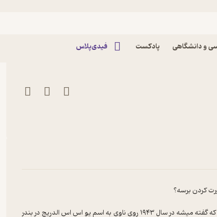
اپیزود 10 | ناوی که نامرئی شد پادکست FillCast | فیل
ی و دانشگاهی
پادکست
فیدی‌پلاس
ورت کردن برسه؟
در این اپیزود روی آزمایش فیلادلفیا دست گذاشتیم. آزمایش محرمانه‌ای که گفته میشه در سال ۱۹۴۳ روی ناوی به اسم یو اس اس الدریج در بندر