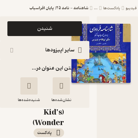
شاهنامه - نامه 25: پایان افراسیاب
فیدیبو
پادکست‌ها
...
اپیزود
شنیدن
شاهنامه -
نامه 25:
سایر اپیزودها
پایان
گذاشتن این عنوان در...
افراسیاب
پادکست
شگفتی های
نشان‌شده‌ها
کودکانه
شنیده‌شده‌ها
(Kid's
شاهنامه - نامه 25:
Wonder)
پایان افراسیاب
پادکست‌