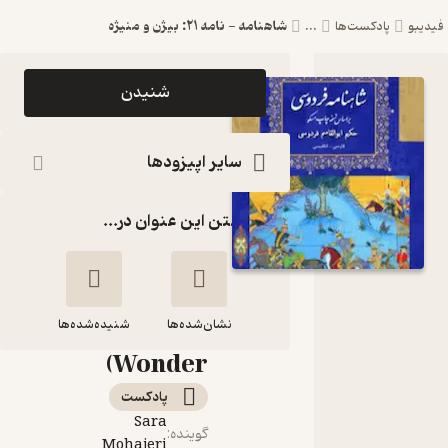
شاهنامه - نامه 21: بیژن و منیژه
فیدیبو
پادکست‌ها
...
اپیزود
شنیدن
شاهنامه -
نامه 21:
سایر اپیزودها
بیژن و منیژه
گذاشتن این عنوان در...
پادکست
شگفتی های
کودکانه
نشان‌شده‌ها
(Kid's
شنیده‌شده‌ها
Wonder)
شاهنامه - نامه 21:
پادکست‌
بیژن و منیژه
Sara
گوینده
:
Mohajeri