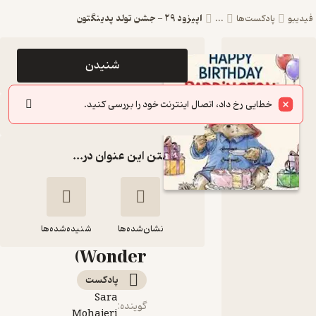
اپیزود 29 - جشن تولد پدینگتون
فیدیبو
پادکست‌ها
...
اپیزود اپیزود
شنیدن
29 - جشن
خطایی رخ داد، اتصال اینترنت خود را بررسی کنید.
تولد
سایر اپیزودها
پدینگتون
گذاشتن این عنوان در...
پادکست
شگفتی های
کودکانه
نشان‌شده‌ها
(Kid's
شنیده‌شده‌ها
Wonder)
اپیزود 29 - جشن
پادکست‌
تولد پدینگتون
Sara
گوینده
:
Mohajeri