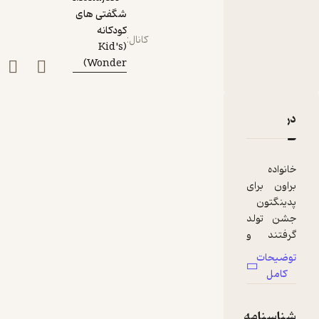
شگفتی های
کودکانه
کانال
:
(Kid's
Wonder)
دربارۀ اپیزود 29 - جشن تولد پدینگتون
نقدها و امتیازها
خانواده
براون برای
پدینگتون
جشن تولد
گرفتند و
پدینگتون
توضیحات
خیلی
کامل
هیجانزده و
خوشحال
شناسنامه
است ... .