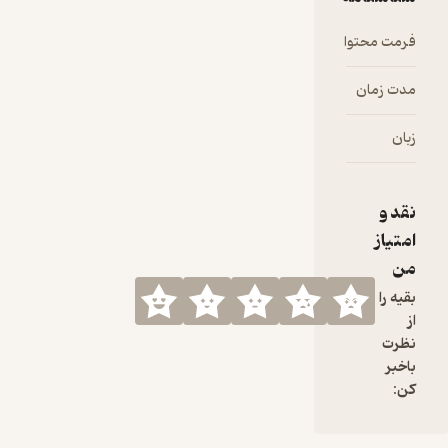
فرمت محتوا
audio
مدت زمان
۱۹:۰۵
زبان
فارسی
نقد و
امتیاز
من
بقیه را
از
نظرت
باخبر
کن: