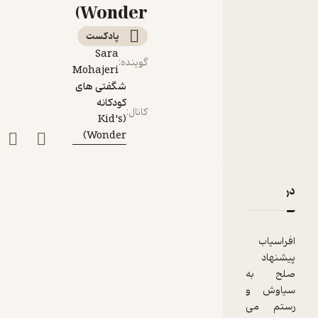
Wonder)
پادکست‌
Sara
گوینده
:
Mohajeri
شگفتی های
کودکانه
کانال
:
(Kid's
Wonder)
دربارۀ شاهنامه - نامه 15: سیاوش و پیشنهاد صلح افراسیاب
نقدها و امتیازها
افراسیاب
پیشنهاد
صلح به
سیاوش و
رستم می