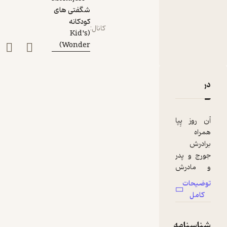
شگفتی های
کودکانه
کانال
:
(Kid's
Wonder)
دربارۀ اپیزود 16- اپیزود کیانا : پِپا در کتابخانه
نقدها و امتیازها
آن روز پِپا
همراه
برادرش
جورج و پدر
و مادرش
برای اولین
توضیحات
بار به
کامل
کتابخانه می
رود و با
شناسنامه
کتابخانه