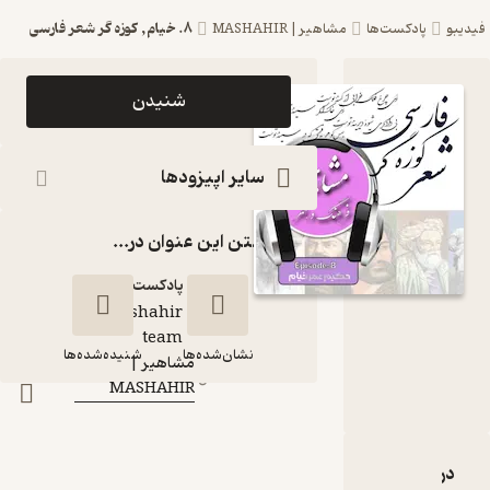
8. خیام, کوزه گر شعر فارسی
پادکست‌ها
مشاهیر | MASHAHIR
اپیزود 8. خیام,
شنیدن
کوزه گر شعر
فارسی پادکست
سایر اپیزودها
مشاهیر |
گذاشتن این عنوان در...
MASHAHIR
پادکست‌
mashahir
گوینده
:
team
نشان‌شده‌ها
شنیده‌شده‌ها
مشاهیر |
کانال
:
MASHAHIR
8. خیام, کوزه گر شعر
فارسی
رۀ 8. خیام, کوزه گر شعر فارسی
نقدها و امتیازها